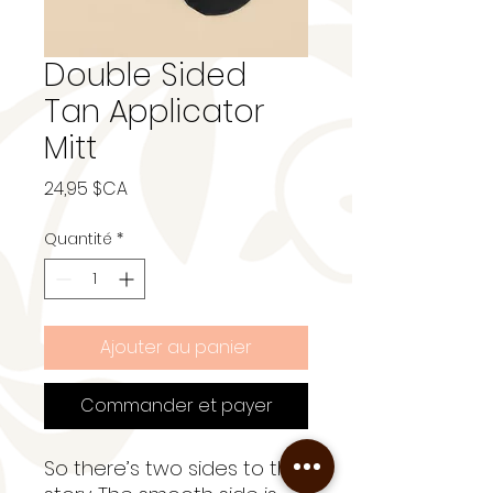
Double Sided
Tan Applicator
Mitt
Prix
24,95 $CA
Quantité
*
Ajouter au panier
Commander et payer
So there’s two sides to this