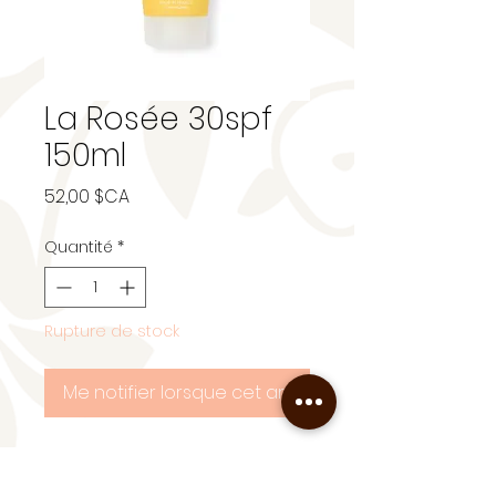
La Rosée 30spf
150ml
Prix
52,00 $CA
Quantité
*
Rupture de stock
Me notifier lorsque cet article est disponible
Our Sun Lotion SPF 30
effectively protects the